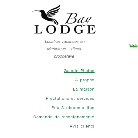
Aller
au
contenu
principal
Location vacances en
Réfé
Martinique – direct
propriétaire
Galerie Photos
À propos
La maison
Prestations et services
Prix & disponibilités
Demande de renseignements
Avis clients