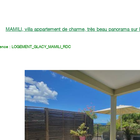
MAMILI, villa appartement de charme, très beau panorama sur la
rence : LOGEMENT_GLACY_MAMILI_RDC